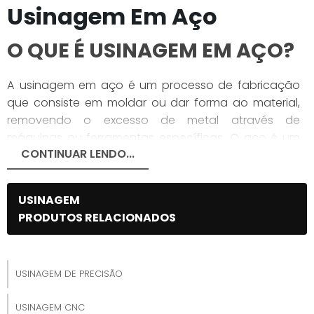
Usinagem Em Aço
O QUE É USINAGEM EM AÇO?
A usinagem em aço é um processo de fabricação
que consiste em moldar ou dar forma ao material,
removendo o excesso de metal através de
máquinas ou ferramentas específicas. O aço é um
CONTINUAR LENDO...
material amplamente utilizado na indústria devido à
sua resistência, durabilidade e versatilidade. Através
da usinagem em aço, é possível criar peças com
USINAGEM
precisão e qualidade, que são essenciais em
PRODUTOS RELACIONADOS
diversos setores, como automobilístico,
aeroespacial e de construção.
No processo de usinagem em aço, são utilizadas
USINAGEM DE PRECISÃO
diversas técnicas, tais como torneamento,
fresamento, brochamento, retificação, entre outras.
USINAGEM CNC