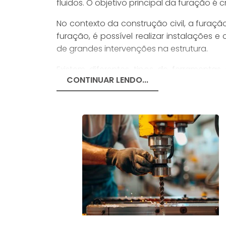
fluidos. O objetivo principal da furação 
No contexto da construção civil, a furação
furação, é possível realizar instalações
de grandes intervenções na estrutura.
Existem diferentes tipos de ferramentas
CONTINUAR LENDO...
furadeiras de impacto e máquinas CNC. C
como a velocidade de rotação, a capacida
COMO A FURAÇÃO FU
A furação é um processo que envolve o
pressionada contra o objeto a ser perf
cavidade.
A velocidade de rotação da broca e a pr
rotação excessivamente rápida pode sup
pressão insuficiente pode levar a um ritmo