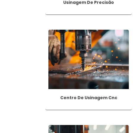
Usinagem De Precisão
Além disso, é importante escolher a broc
metal, concreto, vidro e outros materiais
QUAIS OS PRINCIPAIS 
Existem diversos tipos de furação, cada 
dos principais tipos são:
1. Furação cilíndrica:
é o tipo mais comu
de parafusos, passagem de cabos e outros
2. Furação cega:
é uma furação que nã
esconder parafusos e proporcionar um ac
Centro De Usinagem Cnc
3. Furação profunda:
é uma furação q
necessário criar um canal mais longo pa
4. Furação de fixação:
é uma furação r
de fixação.