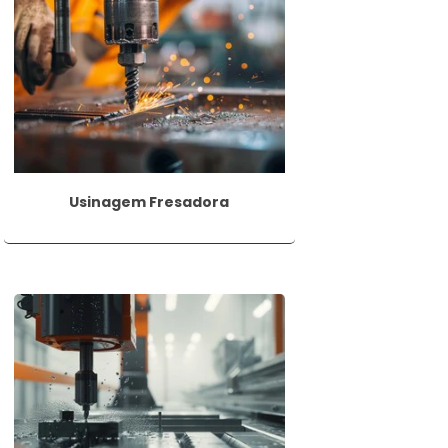
diâmetros progressivamente maiores para
atório. É importante considerar o tipo de
Usinagem Fresadora
 metal, concreto, vidro, plástico, entre
ixe perfeito entre peças e a passagem de
utras técnicas de corte e usinagem. Isso