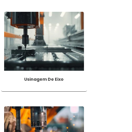
e peças como engrenagens, rolamentos,
o de circuitos impressos e montagem de
as de propulsão, instalações elétricas e
ndamental na fabricação de uma ampla
Usinagem De Eixo
ção civil. Permite a criação precisa de
 a escolha adequada das ferramentas e
 equipamentos de proteção individual e a