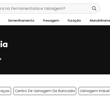
Esmerilhamento
Fresagem
Furação
Mandrilham
ia
a
caças
Centro De Usinagem De Bancada
Usinagem Industr