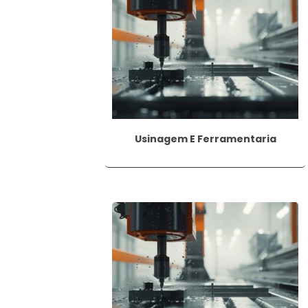
5. Furação escalonada:
é um tipo de 
criar um orifício de tamanho desejado.
Cada tipo de furação requer técnicas e fe
material, a geometria da peça e a finali
QUAIS AS VANTAGENS
Usinagem E Ferramentaria
O processo de furação oferece diversas 
1. Versatilidade:
a furação pode ser apli
outros. Isso permite a sua utilização em dif
2. Precisão:
a furação permite a criação
fluidos de forma adequada.
3. Rapidez:
o processo de furação é rela
possibilita um aumento na produtividade 