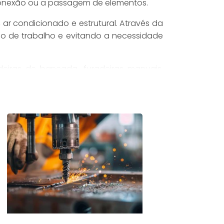
a conexão ou a passagem de elementos.
, ar condicionado e estrutural. Através da
mpo de trabalho e evitando a necessidade
adeiras de bancada, furadeiras manuais,
a atender às necessidades do processo,
roca, que gira em alta velocidade e é
terial da peça, criando um orifício ou
ra obter um resultado satisfatório. Uma
rematuro e deformações na peça. Já uma
lidade.