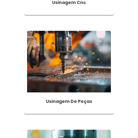
Usinagem Cnc
a adequada para o tipo de material que será perfurado. 
, cada uma com geometrias e revestimentos diferenciados 
TIPOS DE FURAÇÃO?
um com características específicas para atender a dife
m de furação, em que um orifício cilíndrico é criado no 
 fins.
o atravessa totalmente o material, criando um orifíc
abamento mais estético.
Usinagem De Peças
ue possui um comprimento maior que o diâmetro da br
ra a passagem de fluidos ou acomodação de peças.
ealizada para fixar uma peça em outra, através do uso 