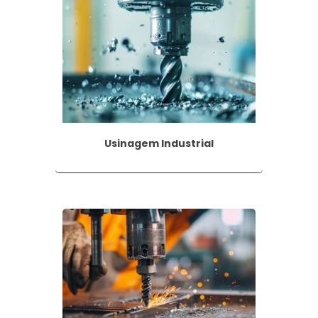
furação em etapas, em que são utilizadas brocas com 
rramentas específicas para garantir um resultado satisf
dade da furação ao escolher o método mais adequado.
 DA FURAÇÃO?
Usinagem Industrial
vantagens em relação a outros métodos de fabricação:
cada em uma ampla variedade de materiais, como madeira,
erentes setores da indústria.
 de orifícios com medidas precisas, garantindo um enca
tivamente rápido, principalmente quando comparado a o
e redução nos prazos de fabricação.