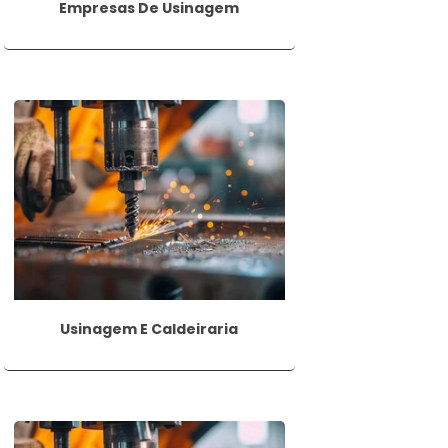
Empresas De Usinagem
Existem brocas específicas para madeira,
para atingir os melhores resultados.
rentes necessidades de aplicação. Alguns
material. Pode ser utilizado para fixação
io parcial. É comumente utilizado para
Usinagem E Caldeiraria
oca. É utilizada em situações em que é
de parafusos, pinos ou outros elementos