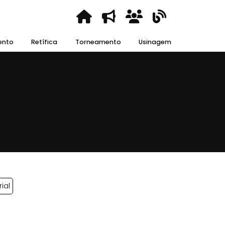
ento
Retífica
Torneamento
Usinagem
ial