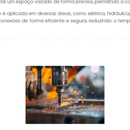
é criar um espaço vazado de forma precisa, permitindo 
 é aplicada em diversas áreas, como elétrica, hidráulica
 e conexões de forma eficiente e segura, reduzindo o te
 utilizadas para efetuar a furação, como brocas, fur
ada uma delas possui características específicas par
de de perfuração em diferentes materiais e a precisão.
NCIONA?
 uso de uma ferramenta de corte, geralmente uma b
urado. À medida que a broca avança, ela remove o ma
essão exercida durante o processo são determinantes pa
eraquecer a broca e o material, causando desgaste p
 de corte mais lento e a um resultado final de menor qua