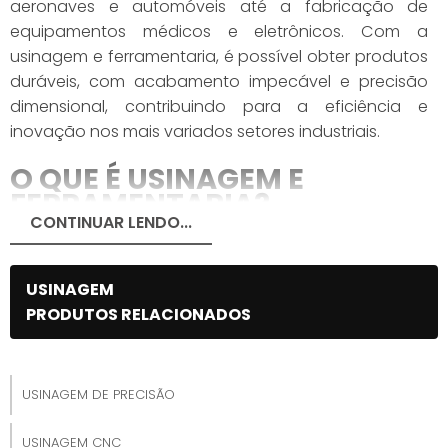
aeronaves e automóveis até a fabricação de
equipamentos médicos e eletrônicos. Com a
usinagem e ferramentaria, é possível obter produtos
duráveis, com acabamento impecável e precisão
dimensional, contribuindo para a eficiência e
inovação nos mais variados setores industriais.
O QUE É USINAGEM E
FERRAMENTARIA?
CONTINUAR LENDO...
A usinagem é um processo de fabricação que
envolve a remoção de material de uma peça bruta
USINAGEM
para dar forma a uma peça específica, com alta
PRODUTOS RELACIONADOS
precisão dimensional e acabamento superficial. A
ferramentaria, por sua vez, é a área responsável pelo
desenvolvimento e fabricação de ferramentas,
USINAGEM DE PRECISÃO
dispositivos e moldes para uso na produção
industrial.
USINAGEM CNC