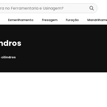
Esmerilhamento
Fresagem
Furação
Mandrilham
indros
cilindros