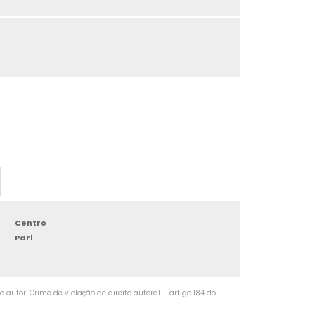
TORNEAMENTO DE PRECISÃO
TORNEAMENTO DE EIXOS
TORNEAMENTO DE FACES
TORNEAMENTO DE PERFIS
TORNEAMENTO DE CONES
TORNEAMENTO DE COBRE
TORNEAMENTO DE BUCHAS
Centro
Pari
TORNEAMENTO DE CARCAÇAS
TORNEAMENTO DE AÇO
autor. Crime de violação de direito autoral – artigo 184 do