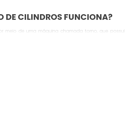
 DE CILINDROS FUNCIONA?
 por meio de uma máquina chamada torno, que possui
 ferramenta é pressionada contra a peça em rotação,
ma desejada. Durante o processo, a peça é fixada em
o sua estabilidade e permitindo que o torno exerça as
e cilindros, como o torneamento cilíndrico externo e o
mento externo, a ferramenta de corte é posicionada ao
 sua superfície externa. Já no torneamento interno, a
para moldar sua superfície interna, como em furos ou
rtante garantir que a máquina, a ferramenta de corte e
ente ajustadas. O torneamento de cilindros requer
 determinar as velocidades de corte, os avanços e a