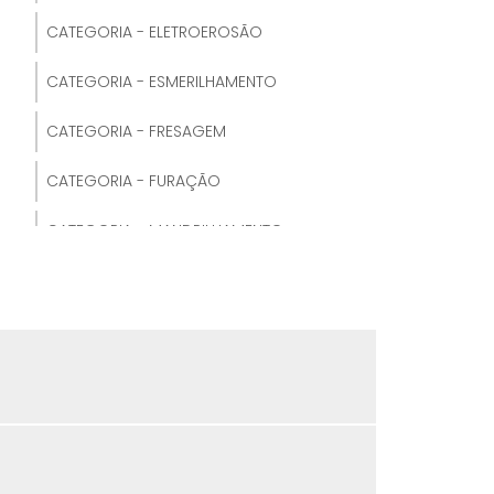
CATEGORIA - ELETROEROSÃO
TORNEAMENTO DE PEÇAS
CATEGORIA - ESMERILHAMENTO
TORNEAMENTO DE RODAS
CATEGORIA - FRESAGEM
TORNEAMENTO E FRESAMENTO
CATEGORIA - FURAÇÃO
TORNEAMENTO EXTERNO E INTERNO
CATEGORIA - MANDRILHAMENTO
TORNEAMENTO INTERNO E EXTERNO
CATEGORIA - RETÍFICA
TORNEAMENTO PPT
CATEGORIA - TORNEAMENTO
TORNEAMENTO CNC
CATEGORIA - USINAGEM
TORNEAMENTO CONVENCIONAL
TORNEAMENTO DE ROSCAS