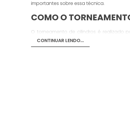
importantes sobre essa técnica.
COMO O TORNEAMENTO
O torneamento de cilindros é realizado
uma ferramenta de corte rotativa. Essa
CONTINUAR LENDO...
removendo material e moldando-o na for
um mandril ou placa de fixação, garantind
operações de usinagem.
Existem diferentes tipos de torneamento d
torneamento cilíndrico interno. No tornea
longo do comprimento da peça para moldar
ferramenta é introduzida dentro da peça 
canais.
Para obter os melhores resultados, é impo
as alturas de centro estejam corretam
conhecimento técnico e experiência para