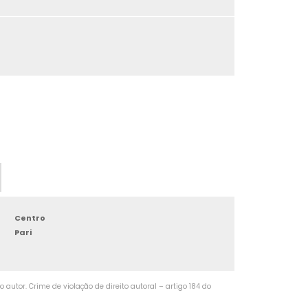
USINAGEM SERIADA
USINAGEM DE PLÁSTICO
CENTRO DE USINAGEM FEELER
USINAGEM EM 5 EIXOS
USINAGEM ESPECIAL
CENTRO DE USINAGEM PEQUENO
USINAGEM DE BRONZE
Centro
Pari
USINAGEM DE MOLDES
USINAGEM TORNO AUTOMATICO
autor. Crime de violação de direito autoral – artigo 184 do