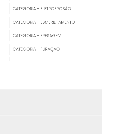
CATEGORIA - ELETROEROSÃO
USINAGEM DE ALUMÍNIO
CATEGORIA - ESMERILHAMENTO
USINAGEM DE TORNO
CATEGORIA - FRESAGEM
USINAGEM DE ENGRENAGEM
CATEGORIA - FURAÇÃO
USINAGEM DE ENGRENAGENS
CATEGORIA - MANDRILHAMENTO
USINAGEM DE METAIS
CATEGORIA - RETÍFICA
USINAGEM DE EIXOS
CATEGORIA - TORNEAMENTO
USINAGEM DE EIXO
CATEGORIA - USINAGEM
SERVIÇO DE USINAGEM CNC
CENTRO DE USINAGEM PARA MADEIRA