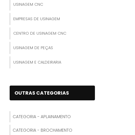
USINAGEM CNC
EMPRESAS DE USINAGEM
CENTRO DE USINAGEM CNC
USINAGEM DE PEÇAS
USINAGEM E CALDEIRARIA
USINAGEM E FERRAMENTARIA
USINAGEM INDUSTRIAL
OUTRAS CATEGORIAS
USINAGEM FRESADORA
CATEGORIA - APLAINAMENTO
USINAGEM POR ELETROEROSÃO
CATEGORIA - BROCHAMENTO
USINAGEM ELETROEROSÃO