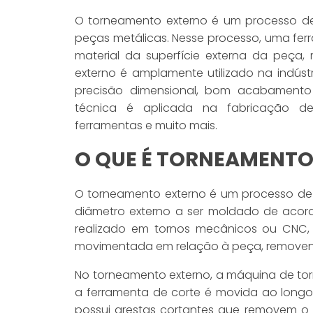
O torneamento externo é um processo d
peças metálicas. Nesse processo, uma ferr
material da superfície externa da peça
externo é amplamente utilizado na indús
precisão dimensional, bom acabamento s
técnica é aplicada na fabricação d
ferramentas e muito mais.
O QUE É TORNEAMENTO
O torneamento externo é um processo de
diâmetro externo a ser moldado de acor
realizado em tornos mecânicos ou CNC,
movimentada em relação à peça, removend
No torneamento externo, a máquina de to
a ferramenta de corte é movida ao longo 
possui arestas cortantes que removem o