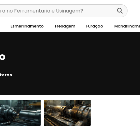
Esmerilhamento
Fresagem
Furação
Mandrilham
o
terno