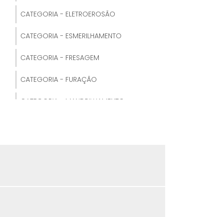
CATEGORIA - ELETROEROSÃO
TORNEAMENTO DE PEÇAS
CATEGORIA - ESMERILHAMENTO
TORNEAMENTO DE RODAS
CATEGORIA - FRESAGEM
TORNEAMENTO E FRESAMENTO
CATEGORIA - FURAÇÃO
TORNEAMENTO EXTERNO E INTERNO
CATEGORIA - MANDRILHAMENTO
TORNEAMENTO INTERNO E EXTERNO
CATEGORIA - RETÍFICA
TORNEAMENTO PPT
CATEGORIA - TORNEAMENTO
TORNEAMENTO CNC
CATEGORIA - USINAGEM
TORNEAMENTO CONVENCIONAL
TORNEAMENTO DE ROSCAS