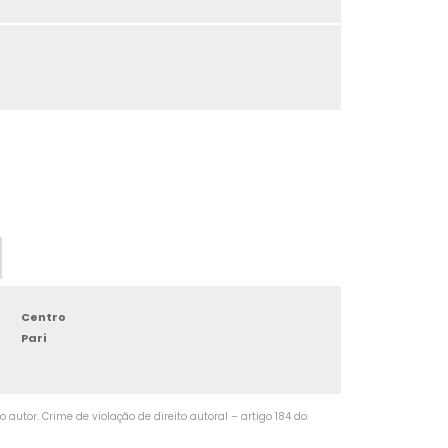
TORNEAMENTO DE PRECISÃO
TORNEAMENTO DE EIXOS
TORNEAMENTO DE FACES
TORNEAMENTO DE PERFIS
TORNEAMENTO DE CONES
TORNEAMENTO DE COBRE
TORNEAMENTO DE BUCHAS
Centro
Pari
TORNEAMENTO DE CARCAÇAS
TORNEAMENTO DE AÇO
autor. Crime de violação de direito autoral – artigo 184 do