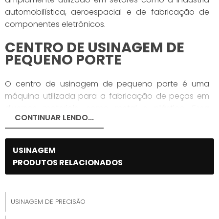
automobilística, aeroespacial e de fabricação de
componentes eletrônicos.
CENTRO DE USINAGEM DE
PEQUENO PORTE
O centro de usinagem de pequeno porte é uma
máquina utilizada para a fabricação de peças em
diversos materiais, como metal e plástico. Essa
CONTINUAR LENDO...
máquina é capaz de realizar operações como
fresamento, furação, mandrilamento,
rosqueamento, entre outras.
USINAGEM
PRODUTOS RELACIONADOS
O QUE É UM CENTRO DE
USINAGEM DE PEQUENO
PORTE?
USINAGEM DE PRECISÃO
Um centro de usinagem de pequeno porte é um