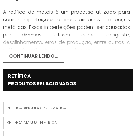
A retífica de metais é um processo utilizado para
corrigir imperfeições e irregularidades em peças
metálicas. Essas imperfeições podem ser causadas
por diversos fatores, como desgaste,
desalinhamento, erros de produção, entre outros. A
retífica é realizada através de máquinas especiais
CONTINUAR LENDO...
chamadas retificadoras, que possuem ferramentas
de corte abrasivas, como rebolos ou esmeris.
RETÍFICA
A retificação de metais é um dos principais
PRODUTOS RELACIONADOS
procedimentos utilizados na indústria para garantir a
precisão e qualidade das peças. Ela pode ser
aplicada em diversos materiais, como aço, ferro
fundido, alumínio, bronze, entre outros.
RETIFICA ANGULAR PNEUMATICA
Como a Retífica de Metais funciona?
RETIFICA MANUAL ELETRICA
O processo de retificação de metais é realizado em