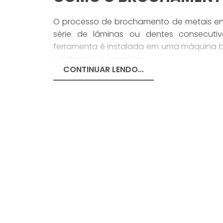
O processo de brochamento de metais e
série de lâminas ou dentes consecut
ferramenta é instalada em uma máquina b
totalmente automática.
CONTINUAR LENDO...
Durante a operação de brochamento, a fer
removendo material à medida que avança
cortam e removem o material em excesso, 
Geralmente, o brochamento é realizado
puxada através da peça. Entretanto, e
intermitente.
QUAIS OS PRINCIPAIS 
METAIS?
Existem diversos tipos de brochamento d