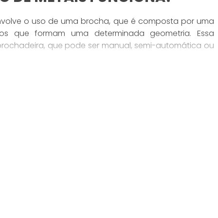
nvolve o uso de uma brocha, que é composta por uma
ivos que formam uma determinada geometria. Essa
rochadeira, que pode ser manual, semi-automática ou
ramenta é inserida gradualmente na peça de trabalho,
. À medida que a brocha passa pelo metal, os dentes
criando a forma desejada na peça.
 em um movimento contínuo, com a ferramenta sendo
m alguns casos, também pode ser usado um movimento
TIPOS DE BROCHAMENTO DE
e metais, cada um com características específicas e