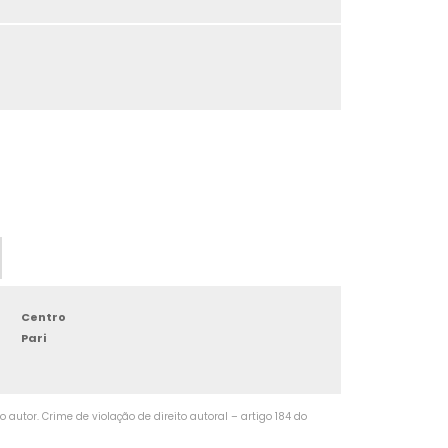
a
o
e
e
,
Centro
Pari
e
a
autor. Crime de violação de direito autoral – artigo 184 do