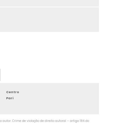
FRESAGEM DE RANHURAS
FRESAGEM DE EIXOS
FRESAGEM DE CILINDROS
FRESAGEM DE ALUMÍNIO
FRESAGEM DE COBRE
FRESAGEM DE BUCHAS
FRESAGEM DE FACES
Centro
Pari
FRESAGEM DE FUROS
FRESAGEM DE TITÂNIO
autor. Crime de violação de direito autoral – artigo 184 do