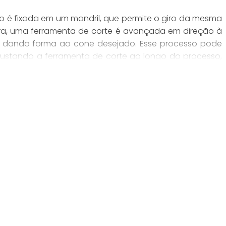
 é fixada em um mandril, que permite o giro da mesma
ira, uma ferramenta de corte é avançada em direção à
 e dando forma ao cone desejado. Esse processo pode
justando a ferramenta de corte ao longo do processo,
ção de máquinas CNC.
uzidas no torneamento de cones dependem da escolha
 a velocidade de rotação da peça, a velocidade de
didade de corte. Além disso, a escolha da ferramenta
 para garantir um acabamento de qualidade.
RNEAMENTO DE CONES?
e de etapas para a fabricação das peças desejadas. A
 cone a ser produzido, levando em consideração as
 exigidas. Em seguida, é necessário escolher o material
u cerâmico.