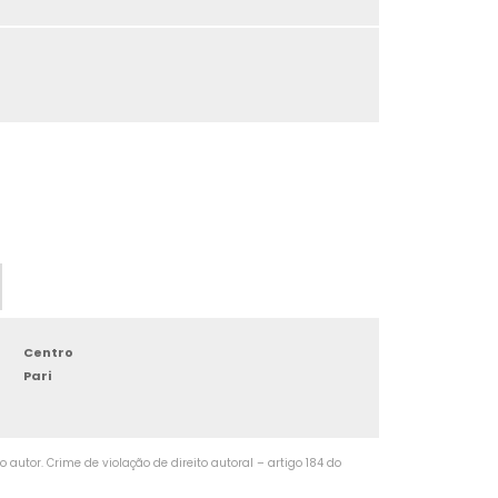
TORNEAMENTO DE PRECISÃO
TORNEAMENTO DE EIXOS
TORNEAMENTO DE FACES
TORNEAMENTO DE PERFIS
TORNEAMENTO DE CONES
TORNEAMENTO DE COBRE
TORNEAMENTO DE BUCHAS
Centro
Pari
TORNEAMENTO DE CARCAÇAS
TORNEAMENTO DE AÇO
autor. Crime de violação de direito autoral – artigo 184 do