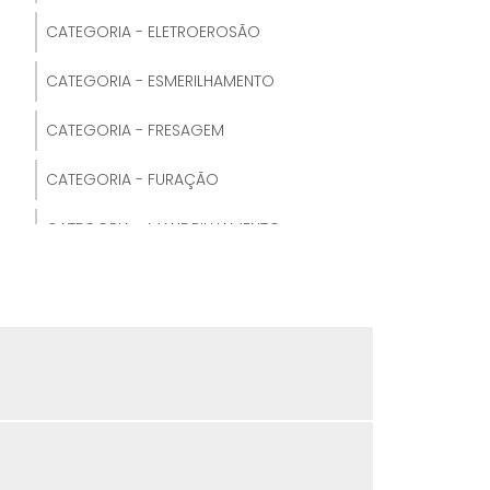
CATEGORIA - ELETROEROSÃO
TORNEAMENTO DE PEÇAS
CATEGORIA - ESMERILHAMENTO
TORNEAMENTO DE RODAS
CATEGORIA - FRESAGEM
TORNEAMENTO E FRESAMENTO
CATEGORIA - FURAÇÃO
TORNEAMENTO EXTERNO E INTERNO
CATEGORIA - MANDRILHAMENTO
TORNEAMENTO INTERNO E EXTERNO
CATEGORIA - RETÍFICA
TORNEAMENTO PPT
CATEGORIA - TORNEAMENTO
TORNEAMENTO CNC
CATEGORIA - USINAGEM
TORNEAMENTO CONVENCIONAL
TORNEAMENTO DE ROSCAS