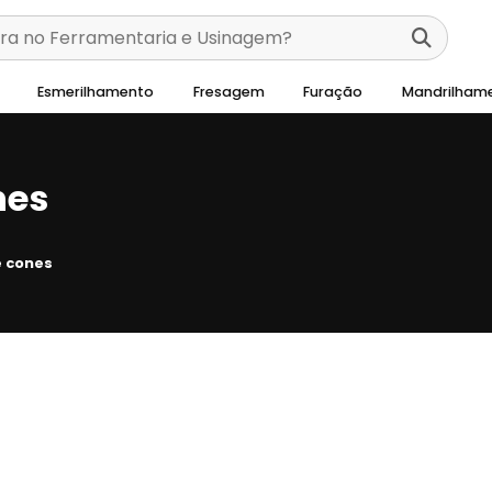
Esmerilhamento
Fresagem
Furação
Mandrilham
nes
 cones