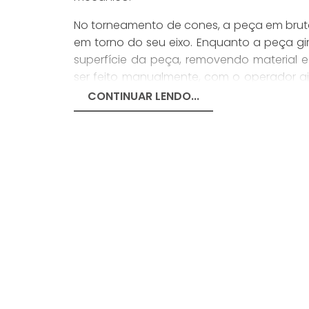
No torneamento de cones, a peça em bruto
em torno do seu eixo. Enquanto a peça g
superfície da peça, removendo material
ser feito manualmente, com o operador a
ou de forma automatizada, com a utiliza
CONTINUAR LENDO...
A precisão e qualidade das peças prod
correta dos parâmetros de corte, como
avanço da ferramenta de corte e a profun
de corte adequada também é fundamental
COMO FUNCIONA O TO
O torneamento de cones envolve uma séri
primeira etapa é definir o formato do
especificações do projeto e as tolerâncias
da peça, que pode ser metálico, plástico o