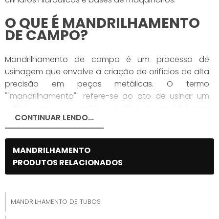
O QUE É MANDRILHAMENTO
DE CAMPO?
Mandrilhamento de campo é um processo de
usinagem que envolve a criação de orifícios de alta
precisão em peças metálicas. O termo
""mandrilhamento"" refere-se ao ato de usinar um
orifício com um mandril específico. O mandril é uma
CONTINUAR LENDO...
ferramenta que possui cortadores ajustáveis para
criar o diâmetro e a profundidade desejados no
orifício.
MANDRILHAMENTO
PRODUTOS RELACIONADOS
O mandrilhamento de campo é aplicado em
componentes como cilindros, carcaças, tampas de
cilindros, blocos de motor, entre outros. É um
processo comum na indústria metalúrgica, utilizado
MANDRILHAMENTO DE TUBOS
para garantir a precisão dimensional e a qualidade